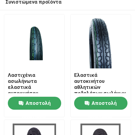
Συνιστώμενα προϊόντα
Λαστιχένια
Ελαστικά
ασωλήνωτα
αυτοκινήτου
ελαστικά
αθλητικών
αυτοκινήτου
ποδηλάτων σωλήνων
Αρχική Σελίδα
μοτοσικλετών
Αποστολή
Αποστολή
Προϊόντα
ερώτησης
ερώτησης
Σχετικά με εμάς