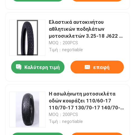
Ελαστικά αυτοκινήτου
αθλητικών ποδηλάτων
μοτοσικλετών 3.25-18 J622 4
ΖΕΥΓΆΡΙΑ 6 ΖΕΥΓΆΡΙΑ TT/TL
MOQ：200PCS
59L
Τιμή：negotiable
Καλύτερη τιμή
επαφή
Η ασωλήνωτη μοτοσικλέτα
οδών κουράζει 110/60-17
110/70-17 130/70-17 140/70-
17 140/60-17 ενισχυμένα J630
MOQ：200PCS
ελαστικά αυτοκινήτου
Τιμή：negotiable
αθλητικών ποδηλάτων