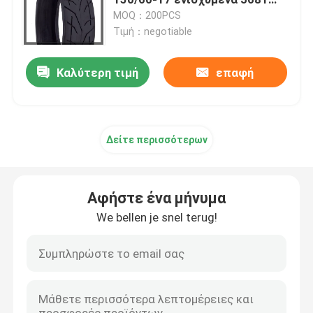
ελαστικά αυτοκινήτου
MOQ：200PCS
αθλητικών ποδηλάτων
Τιμή：negotiable
Από τη ρόδα οδικών μοτοσικλετών
Καλύτερη τιμή
επαφή
Τρίκυκλη ρόδα
Ρόδα μηχανικών δίκυκλων μοτοσικλετών
Δείτε περισσότερων
Ηλεκτρική ρόδα μοτοσικλετών
Αφήστε ένα μήνυμα
Εσωτερικός σωλήνας μοτοσικλετών
We bellen je snel terug!
Τρίκυκλος εσωτερικός σωλήνας