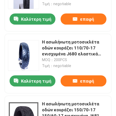
ΖΕΥΓΆΡΙΑ TT/TL 47P ΟΔΓ
Τιμή：negotiable
Γύρος εργοστασίων
Καλύτερη τιμή
επαφή
Ποιοτικός έλεγχος
Η ασωλήνωτη μοτοσικλέτα
επαφή
οδών κουράζει 110/70-17
ενισχυμένα J680 ελαστικά
αυτοκινήτου αθλητικών
MOQ：200PCS
Νέα
ποδηλάτων
Τιμή：negotiable
Όλες οι περιπτώσεις
Καλύτερη τιμή
επαφή
Ρόδα σωλήνων μοτοσικλετών
Η ασωλήνωτη μοτοσικλέτα
οδών κουράζει 150/70-17
Ρόδα μοτοσικλετών οδών
150/60-17 ενισχυμένα J681