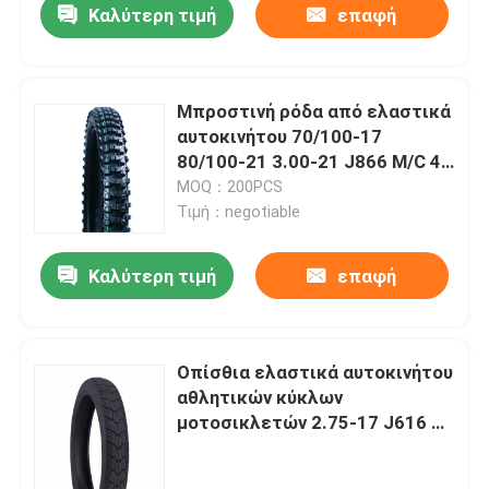
Καλύτερη τιμή
επαφή
Μπροστινή ρόδα από ελαστικά
αυτοκινήτου 70/100-17
80/100-21 3.00-21 J866 M/C 4
ΖΕΥΓΆΡΙΑ/6 ΖΕΥΓΆΡΙΑ
MOQ：200PCS
μοτοσικλετών οδικού τα διπλά
Τιμή：negotiable
αθλητισμού TT
Καλύτερη τιμή
επαφή
Οπίσθια ελαστικά αυτοκινήτου
αθλητικών κύκλων
μοτοσικλετών 2.75-17 J616 6
ΖΕΥΓΆΡΙΑ πλαισίων 1.85*17
TT/TL 47P