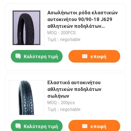
Ασωλήνωτοι ρόδα ελαστικών
αυτοκινήτου 90/90-18 J629
αθλητικών ποδηλάτων
μοτοσικλετών και τύπος
MOQ：200PCS
σωλήνων 6 ΖΕΥΓΆΡΙΑ
Τιμή：negotiable
Καλύτερη τιμή
επαφή
Ελαστικά αυτοκινήτου
αθλητικών ποδηλάτων
σωλήνων
MOQ：200pcs
Τιμή：negotiable
Καλύτερη τιμή
επαφή