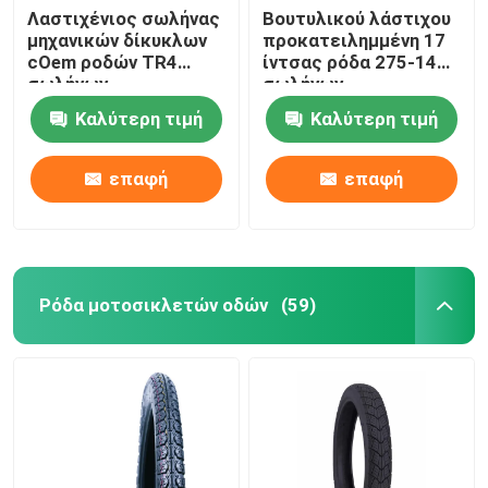
Λαστιχένιος σωλήνας
Βουτυλικού λάστιχου
μηχανικών δίκυκλων
προκατειλημμένη 17
cOem ροδών TR4
ίντσας ρόδα 275-14
σωλήνων
σωλήνων
μοτοσικλετών 17
μοτοσικλετών
Καλύτερη τιμή
Καλύτερη τιμή
ίντσας
εσωτερική για το
τρίκυκλο
επαφή
επαφή
Ρόδα μοτοσικλετών οδών
(59)