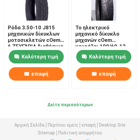
Ρόδα 3.50-10 J815
Το ηλεκτρικό
μηχανικών δίκυκλων
μηχανικό δίκυκλο
μοτοσικλετών cOem
μηχανών cOem
6 ΖΕΥΓΆΡΙΑ διαθέσιμο
κουράζει 100/60-12
TL ασωλήνωτο
110/70-10 6 ΖΕΥΓΆΡΙΑ
Καλύτερη τιμή
Καλύτερη τιμή
TT/TL πυκνώνει
ανθεκτικό
επαφή
επαφή
Δείτε περισσότερων
Αρχική Σελίδα
Περίπου εμείς
επαφή
Desktop Site
Sitemap
Πολιτική απορρήτου