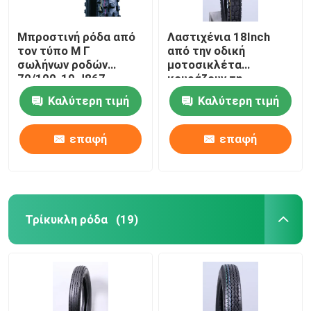
Μπροστινή ρόδα από
Λαστιχένια 18Inch
τον τύπο Μ Γ
από την οδική
σωλήνων ροδών
μοτοσικλέτα
70/100-19 J867
κουράζουν τη
οδικών μοτοσικλετών
μακροχρόνια φθορά
Καλύτερη τιμή
Καλύτερη τιμή
4 ΖΕΥΓΆΡΙΑ 6
cOem 3.00-18 J883
ΖΕΥΓΆΡΙΑ TT
επαφή
επαφή
Τρίκυκλη ρόδα
(19)