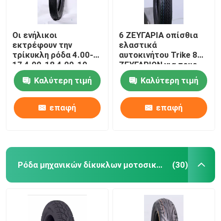
Οι ενήλικοι
6 ΖΕΥΓΑΡΙΑ οπίσθια
εκτρέφουν την
ελαστικά
τρίκυκλη ρόδα 4.00-
αυτοκινήτου Trike 8
17 4.00-18 4.00-19
ΖΕΥΓΑΡΙΩΝ για τους
4.50-17 4.50-18 5.00-
ενηλίκους 3.75-12
Καλύτερη τιμή
Καλύτερη τιμή
16 6 ΖΕΥΓΑΡΙΑ 8
J838 TT που
ΖΕΥΓΑΡΙΑ
προσαρμόζονται
προσαρμοσμένου TT
επαφή
επαφή
EMARK
Ρόδα μηχανικών δίκυκλων μοτοσικλετών
(30)