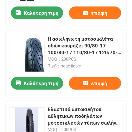
Καλύτερη τιμή
επαφή
Η ασωλήνωτη μοτοσικλέτα
οδών κουράζει 90/80-17
100/80-17 110/80-17 120/70-
17 130/80-17 ενισχυμένα J655
MOQ：200PCS
ελαστικά αυτοκινήτου
Τιμή：negotiable
αθλητικών ποδηλάτων
Καλύτερη τιμή
επαφή
Αρχική Σελίδα
Ελαστικά αυτοκινήτου
Προϊόντα
αθλητικών ποδηλάτων
μοτοσικλετών τύπων σωλήνων
2.75-17 J659 4 ΖΕΥΓΆΡΙΑ 6
Σχετικά με εμάς
MOQ：200PCS