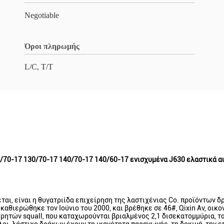
Negotiable
Όροι πληρωμής
L/C, T/T
/70-17 130/70-17 140/70-17 140/60-17 ενισχυμένα J630 ελαστικά 
ται, είναι η θυγατριίδα επιχείρηση της λαστιχένιας Co. προϊόντων
 καθιερώθηκε τον Ιούνιο του 2000, και βρέθηκε σε 46#, Qixin Av, οι
ετρητών squall, που καταχωρούνται βριαλμένος 2,1 δισεκατομμύρια, 