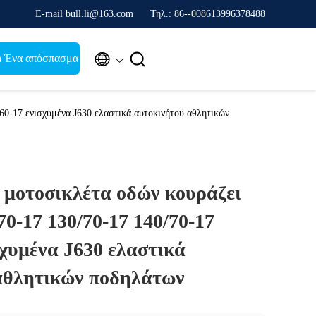
Ε-mail bull.li@163.com
Τηλ.: 86--008613996378488


α Ένα απόσπασμα
60-17 ενισχυμένα J630 ελαστικά αυτοκινήτου αθλητικών
μοτοσικλέτα οδών κουράζει
70-17 130/70-17 140/70-17
σχυμένα J630 ελαστικά
αθλητικών ποδηλάτων