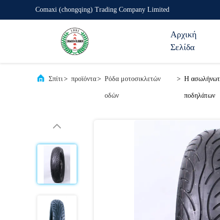
Comaxi (chongqing) Trading Company Limited
Αρχική
Σελίδα
Σπίτι
>
προϊόντα
>
Ρόδα μοτοσικλετών
>
Η ασωλήνωτη
οδών
ποδηλάτων