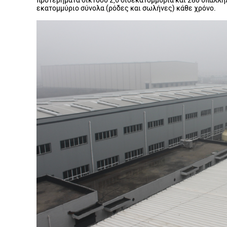
προτερήματα δικτύου 2,6 δισεκατομμύρια και 280 υπάλληλ
εκατομμύριο σύνολα (ρόδες και σωλήνες) κάθε χρόνο.