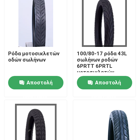
Προϊόντα
Ρόδα σωλήνων μοτοσικλετών
Ρόδα μοτοσικλετών
100/80-17 ρόδα 43L
Ρόδα μοτοσικλετών οδών
οδών σωλήνων
σωλήνων ροδών
6PRTT 6PRTL
μοτοσικλετών
Από τη ρόδα οδικών μοτοσικλετών
οδικών οδών 110/70-
Αποστολή
Αποστολή
17 J621
ερώτησης
ερώτησης
Τρίκυκλη ρόδα
Ρόδα μηχανικών δίκυκλων μοτοσικλετών
Ηλεκτρική ρόδα μοτοσικλετών