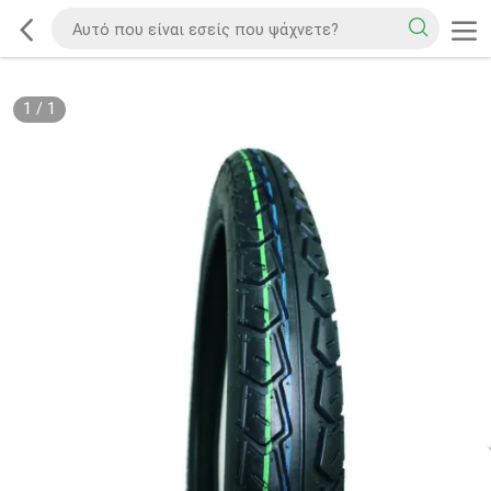
1
/
1