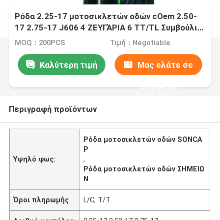
Ρόδα 2.25-17 μοτοσικλετών οδών cOem 2.50-
17 2.75-17 J606 4 ΖΕΥΓΆΡΙΑ 6 TT/TL Συμβούλιο
Πολιτιστικής Συνεργασίας ΖΕΥΓΆΡΙΑ
MOQ：200PCS
Τιμή：Negotiable
περιβλημάτων ροδών
Καλύτερη τιμή
Μας ελάτε σε
επαφή με
Περιγραφή προϊόντων
Ρόδα μοτοσικλετών οδών SONCA
P
Υψηλό φως:
,
Ρόδα μοτοσικλετών οδών ΣΗΜΕΙΩ
Ν
Όροι πληρωμής
L/C, T/T