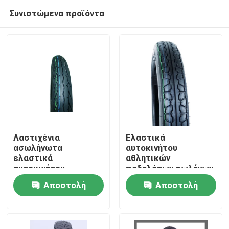
Συνιστώμενα προϊόντα
Λαστιχένια
Ελαστικά
ασωλήνωτα
αυτοκινήτου
ελαστικά
αθλητικών
Σπίτι
αυτοκινήτου
ποδηλάτων σωλήνων
μοτοσικλετών
Αποστολή
Αποστολή
Σχετικά με εμάς
ερώτησης
ερώτησης
Επαφές