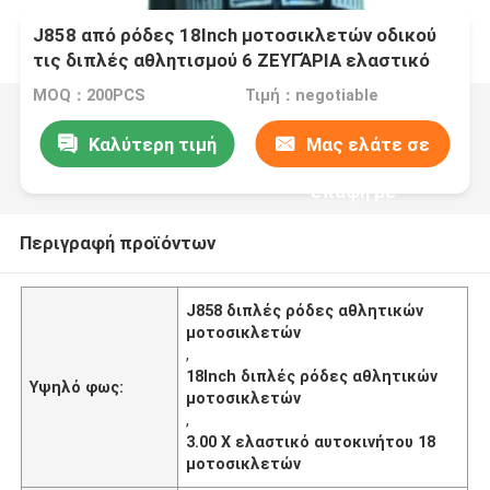
J858 από ρόδες 18Inch μοτοσικλετών οδικού
τις διπλές αθλητισμού 6 ΖΕΥΓΆΡΙΑ ελαστικό
αυτοκινήτου μοτοσικλετών cOem 3,00 X 18
MOQ：200PCS
Τιμή：negotiable
Καλύτερη τιμή
Μας ελάτε σε
επαφή με
Περιγραφή προϊόντων
J858 διπλές ρόδες αθλητικών
μοτοσικλετών
,
18Inch διπλές ρόδες αθλητικών
Υψηλό φως:
μοτοσικλετών
,
3.00 X ελαστικό αυτοκινήτου 18
μοτοσικλετών