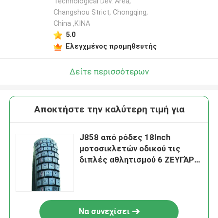
Technological Dev. Area,
Changshou Strict, Chongqing,
China ,ΚΙΝΑ
5.0
Ελεγχμένος προμηθευτής
Δείτε περισσότερων
Αποκτήστε την καλύτερη τιμή για
J858 από ρόδες 18Inch
μοτοσικλετών οδικού τις
διπλές αθλητισμού 6 ΖΕΥΓΆΡΙΑ
ελαστικό αυτοκινήτου
μοτοσικλετών cOem 3,00 X 18
Να συνεχίσει