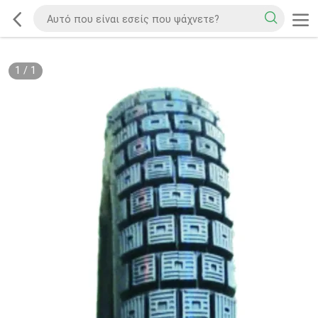
1
/
1