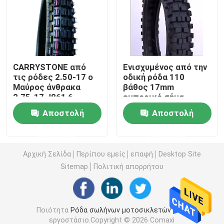
Από τη ρόδα οδικών μοτοσικλετών
Τρίκυκλη ρόδα
CARRYSTONE από
Ενισχυμένος από την
τις ρόδες 2.50-17 ο
οδική ρόδα 110
Μαύρος άνθρακα
βάθος 17mm
Ρόδα μηχανικών δίκυκλων μοτοσικλετών
2.75-17 J861 6
εμπορικό σήμα
ΖΕΥΓΆΡΙΑ/8 TT
CARRYSTONE
Αποστολή
Αποστολή
ΖΕΥΓΆΡΙΑ οδικών
σχεδίων 100-18 J856
Ηλεκτρική ρόδα μοτοσικλετών
μοτοσικλετών cOem
6PRTT
ερώτησης
ερώτησης
Εσωτερικός σωλήνας μοτοσικλετών
Αρχική Σελίδα
Περίπου εμείς
επαφή
Desktop Site
Sitemap
Πολιτική απορρήτου
Τρίκυκλος εσωτερικός σωλήνας
Ποιότητα
Ρόδα σωλήνων μοτοσικλετών
Κίνα
εργοστάσιο.Copyright © 2026 Comaxi