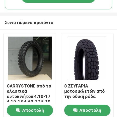
Συνιστώμενα προϊόντα
Αρχική Σελίδα
CARRYSTONE από τα
8 ΖΕΥΓΑΡΙΑ
ελαστικά
μοτοσικλετών από
αυτοκινήτου 4.10-17
την οδική ρόδα
Προϊόντα
4.10-18 4.60-17 5.10-
17 J863
Αποστολή
Αποστολή
6PRTT/8PRTT
Σχετικά με εμάς