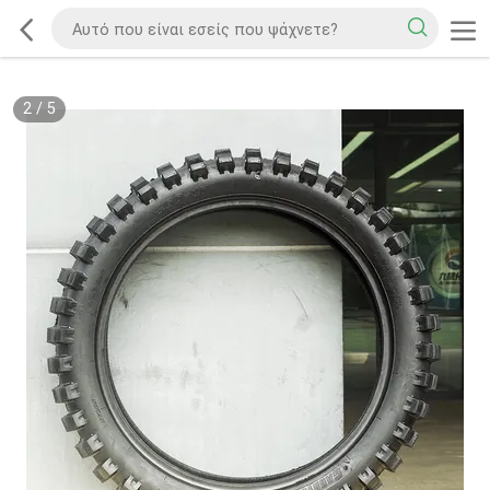
2
/
5