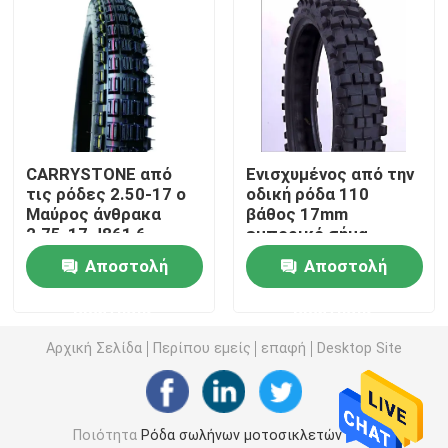
Εσωτερικός σωλήνας μοτοσικλετών
Τρίκυκλος εσωτερικός σωλήνας
CARRYSTONE από
Ενισχυμένος από την
τις ρόδες 2.50-17 ο
οδική ρόδα 110
Μαύρος άνθρακα
βάθος 17mm
2.75-17 J861 6
εμπορικό σήμα
ΖΕΥΓΆΡΙΑ/8 TT
CARRYSTONE
Αποστολή
Αποστολή
ΖΕΥΓΆΡΙΑ οδικών
σχεδίων 100-18 J856
μοτοσικλετών cOem
6PRTT
ερώτησης
ερώτησης
Αρχική Σελίδα
Περίπου εμείς
επαφή
Desktop Site
Ποιότητα
Ρόδα σωλήνων μοτοσικλετών
Κίνα