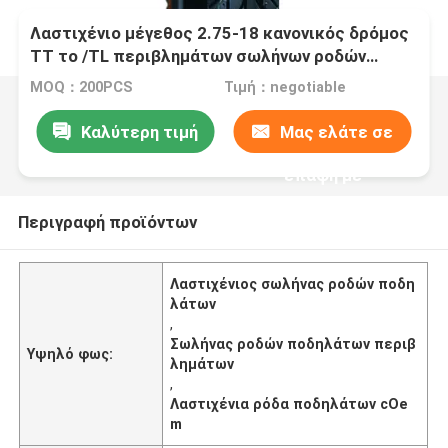
Λαστιχένιο μέγεθος 2.75-18 κανονικός δρόμος
TT το /TL περιβλημάτων σωλήνων ροδών
μοτοσικλετών J627
MOQ：200PCS
Τιμή：negotiable
Καλύτερη τιμή
Μας ελάτε σε
επαφή με
Περιγραφή προϊόντων
Λαστιχένιος σωλήνας ροδών ποδη
λάτων
,
Σωλήνας ροδών ποδηλάτων περιβ
Υψηλό φως:
λημάτων
,
Λαστιχένια ρόδα ποδηλάτων cOe
m