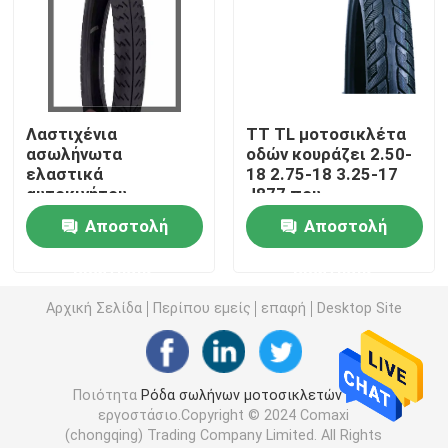
Εσωτερικός σωλήνας μοτοσικλετών
Τρίκυκλος εσωτερικός σωλήνας
Λαστιχένια
TT TL μοτοσικλέτα
ασωλήνωτα
οδών κουράζει 2.50-
ελαστικά
18 2.75-18 3.25-17
αυτοκινήτου
J877 που
μοτοσικλετών
ενισχύονται
Αποστολή
Αποστολή
70/90-17 80/90-17
J833 4 ΖΕΥΓΆΡΙΑ 6
ερώτησης
ερώτησης
ΖΕΥΓΆΡΙΑ TT/TL ΟΔΓ
Αρχική Σελίδα
Περίπου εμείς
επαφή
Desktop Site
Ποιότητα
Ρόδα σωλήνων μοτοσικλετών
Κίνα
εργοστάσιο.Copyright © 2024 Comaxi
(chongqing) Trading Company Limited. All Rights