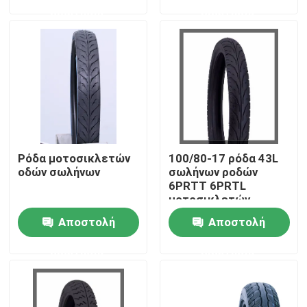
ερώτησης
ερώτησης
Προϊόντα
Ρόδα σωλήνων μοτοσικλετών
Ρόδα μοτοσικλετών οδών
Ρόδα μοτοσικλετών
100/80-17 ρόδα 43L
Από τη ρόδα οδικών μοτοσικλετών
οδών σωλήνων
σωλήνων ροδών
6PRTT 6PRTL
μοτοσικλετών
Τρίκυκλη ρόδα
οδικών οδών 110/70-
Αποστολή
Αποστολή
17 J621
ερώτησης
ερώτησης
Ρόδα μηχανικών δίκυκλων μοτοσικλετών
Ηλεκτρική ρόδα μοτοσικλετών