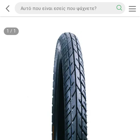
1
/
1