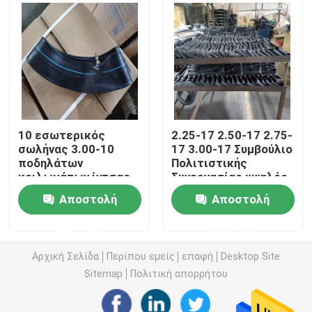
Από τη ρόδα οδικών μοτοσικλετών
Τρίκυκλη ρόδα
Ρόδα μηχανικών δίκυκλων μοτοσικλετών
10 εσωτερικός
2.25-17 2.50-17 2.75-
σωλήνας 3.00-10
17 3.00-17 Συμβούλιο
ποδηλάτων
Πολιτιστικής
Ηλεκτρική ρόδα μοτοσικλετών
κοιλωμάτων ίντσας
Συνεργασίας υψηλός
3.50-10 4.00-10
εκτατός σωλήνων
Αποστολή
Αποστολή
σωλήνες ελαστικών
μοτοσικλετών
Εσωτερικός σωλήνας μοτοσικλετών
αυτοκινήτου
εσωτερικός
ερώτησης
ερώτησης
μοτοσικλετών JS87
Τρίκυκλος εσωτερικός σωλήνας
Αρχική Σελίδα
Περίπου εμείς
επαφή
Desktop Site
Sitemap
Πολιτική απορρήτου