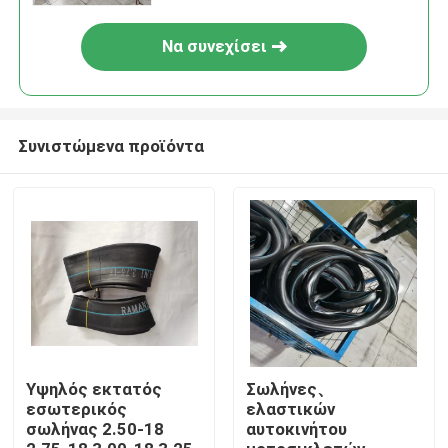
Να συνεχίσει
Συνιστώμενα προϊόντα
Αρχική Σελίδα
Προϊόντα
Υψηλός εκτατός
Σωλήνες、
εσωτερικός
ελαστικών
σωλήνας 2.50-18
αυτοκινήτου
Σχετικά με εμάς