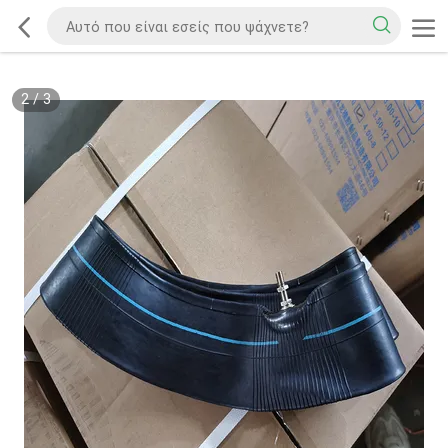
2
/
3