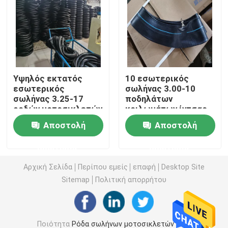
Από τη ρόδα οδικών μοτοσικλετών
Τρίκυκλη ρόδα
Υψηλός εκτατός
10 εσωτερικός
εσωτερικός
σωλήνας 3.00-10
Ρόδα μηχανικών δίκυκλων μοτοσικλετών
σωλήνας 3.25-17
ποδηλάτων
ροδών μοτοσικλετών
κοιλωμάτων ίντσας
σωλήνας ποδηλάτων
3.50-10 4.00-10
Ηλεκτρική ρόδα μοτοσικλετών
Αποστολή
Αποστολή
μηχανών 3.50-17
σωλήνες ελαστικών
4.60-17 110/90-17
αυτοκινήτου
ερώτησης
ερώτησης
μοτοσικλετών JS87
Εσωτερικός σωλήνας μοτοσικλετών
Αρχική Σελίδα
Περίπου εμείς
επαφή
Desktop Site
Sitemap
Πολιτική απορρήτου
Τρίκυκλος εσωτερικός σωλήνας
Ποιότητα
Ρόδα σωλήνων μοτοσικλετών
Κίνα