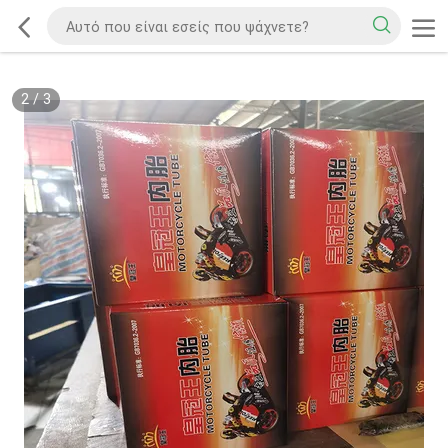
2
/
3