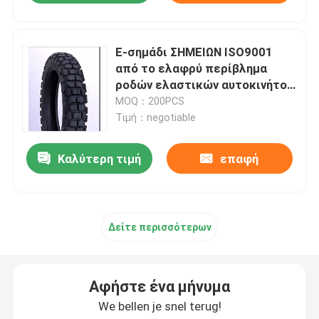
Ε-σημάδι ΣΗΜΕΙΩΝ ISO9001
από το ελαφρύ περίβλημα
ροδών ελαστικών αυτοκινήτου
130/70-17 110/80-17 J694
MOQ：200PCS
17Inch οδικών μοτοσικλετών
Τιμή：negotiable
Καλύτερη τιμή
επαφή
Δείτε περισσότερων
Αφήστε ένα μήνυμα
We bellen je snel terug!