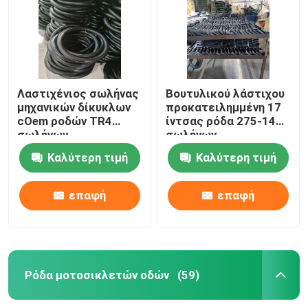
Λαστιχένιος σωλήνας
Βουτυλικού λάστιχου
μηχανικών δίκυκλων
προκατειλημμένη 17
cOem ροδών TR4
ίντσας ρόδα 275-14
σωλήνων
σωλήνων
μοτοσικλετών 17
μοτοσικλετών
Καλύτερη τιμή
Καλύτερη τιμή
ίντσας
εσωτερική για το
τρίκυκλο
επαφή
επαφή
Αρχική Σελίδα
Προϊόντα
Ρόδα μοτοσικλετών οδών
(59)
Σχετικά με εμάς