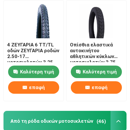
Γύρος εργοστασίων
Ποιοτικός έλεγχος
4 ΖΕΥΓΑΡΙΑ 6 TT/TL
Οπίσθια ελαστικά
οδών ΖΕΥΓΑΡΙΑ ροδών
αυτοκινήτου
επαφή
2.50-17
αθλητικών κύκλων
μοτοσικλετών 3.25-
μοτοσικλετών 2.75-
16 3.50-16 J607
17 J616 6 ΖΕΥΓΆΡΙΑ
Καλύτερη τιμή
Καλύτερη τιμή
Νέα
πλαισίων 1.85*17
TT/TL 47P
επαφή
επαφή
Όλες οι περιπτώσεις
Ρόδα σωλήνων μοτοσικλετών
Από τη ρόδα οδικών μοτοσικλετών
(46)
Ρόδα μοτοσικλετών οδών