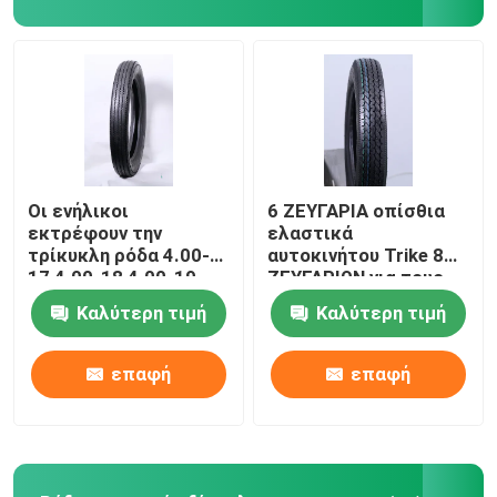
Οι ενήλικοι
6 ΖΕΥΓΑΡΙΑ οπίσθια
εκτρέφουν την
ελαστικά
τρίκυκλη ρόδα 4.00-
αυτοκινήτου Trike 8
17 4.00-18 4.00-19
ΖΕΥΓΑΡΙΩΝ για τους
4.50-17 4.50-18 5.00-
ενηλίκους 3.75-12
Καλύτερη τιμή
Καλύτερη τιμή
16 6 ΖΕΥΓΑΡΙΑ 8
J838 TT που
ΖΕΥΓΑΡΙΑ
προσαρμόζονται
προσαρμοσμένου TT
επαφή
επαφή
EMARK