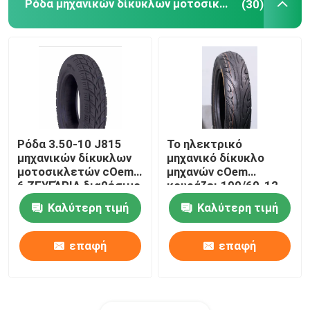
Ρόδα μηχανικών δίκυκλων μοτοσικλετών
(30)
Ρόδα 3.50-10 J815
Το ηλεκτρικό
μηχανικών δίκυκλων
μηχανικό δίκυκλο
μοτοσικλετών cOem
μηχανών cOem
6 ΖΕΥΓΆΡΙΑ διαθέσιμο
κουράζει 100/60-12
TL ασωλήνωτο
110/70-10 6 ΖΕΥΓΆΡΙΑ
Καλύτερη τιμή
Καλύτερη τιμή
TT/TL πυκνώνει
ανθεκτικό
επαφή
επαφή