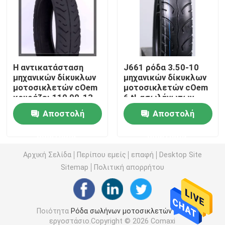
Από τη ρόδα οδικών μοτοσικλετών
Τρίκυκλη ρόδα
Η αντικατάσταση
J661 ρόδα 3.50-10
μηχανικών δίκυκλων
μηχανικών δίκυκλων
μοτοσικλετών cOem
μοτοσικλετών cOem
Ρόδα μηχανικών δίκυκλων μοτοσικλετών
κουράζει 110 90-13
6 tl-ασωλήνωτων
120 70-13 J668 6
ζευγάρια ελαστικών
Αποστολή
Αποστολή
ΖΕΥΓΆΡΙΑ από τις
αυτοκινήτου
Ηλεκτρική ρόδα μοτοσικλετών
ρόδες οδικών
μοτοσικλετών
ερώτησης
ερώτησης
μοτοποδηλάτων
Εσωτερικός σωλήνας μοτοσικλετών
Αρχική Σελίδα
Περίπου εμείς
επαφή
Desktop Site
Sitemap
Πολιτική απορρήτου
Τρίκυκλος εσωτερικός σωλήνας
Ποιότητα
Ρόδα σωλήνων μοτοσικλετών
Κίνα
εργοστάσιο.Copyright © 2026 Comaxi