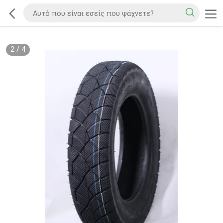
2
/
4