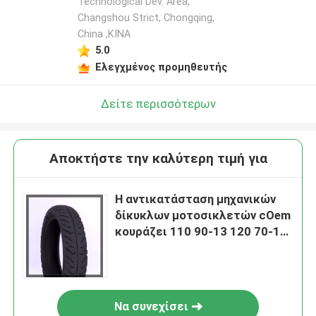
Technological Dev. Area,
Changshou Strict, Chongqing,
China ,ΚΙΝΑ
5.0
Ελεγχμένος προμηθευτής
Δείτε περισσότερων
Αποκτήστε την καλύτερη τιμή για
Η αντικατάσταση μηχανικών
δίκυκλων μοτοσικλετών cOem
κουράζει 110 90-13 120 70-13
J668 6 ΖΕΥΓΆΡΙΑ από τις
ρόδες οδικών μοτοποδηλάτων
Να συνεχίσει