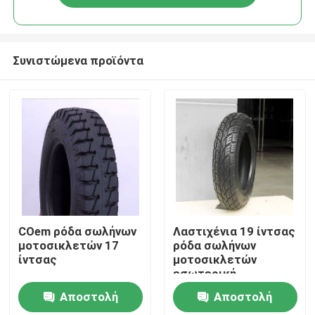
Συνιστώμενα προϊόντα
Αρχική Σελίδα
COem ρόδα σωλήνων
Λαστιχένια 19 ίντσας
μοτοσικλετών 17
ρόδα σωλήνων
ίντσας
μοτοσικλετών
Προϊόντα
εσωτερική
Αποστολή
Αποστολή
Σχετικά με εμάς