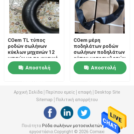
Από τη ρόδα οδικών μοτοσικλετών
Τρίκυκλη ρόδα
COem TL τύπος
COem μέρη
ροδών σωλήνων
ποδηλάτων ροδών
κύκλων μηχανών 12
σωλήνων ποδηλάτων
Ρόδα μηχανικών δίκυκλων μοτοσικλετών
ιντσών με το φυσικό
ρύπου μοτοσικλετών
λάστιχο
12 ιντσών 17 ίντσα
Αποστολή
Αποστολή
Ηλεκτρική ρόδα μοτοσικλετών
ερώτησης
ερώτησης
Εσωτερικός σωλήνας μοτοσικλετών
Αρχική Σελίδα
Περίπου εμείς
επαφή
Desktop Site
Sitemap
Πολιτική απορρήτου
Τρίκυκλος εσωτερικός σωλήνας
Ποιότητα
Ρόδα σωλήνων μοτοσικλετών
Κίνα
εργοστάσιο.Copyright © 2026 Comaxi