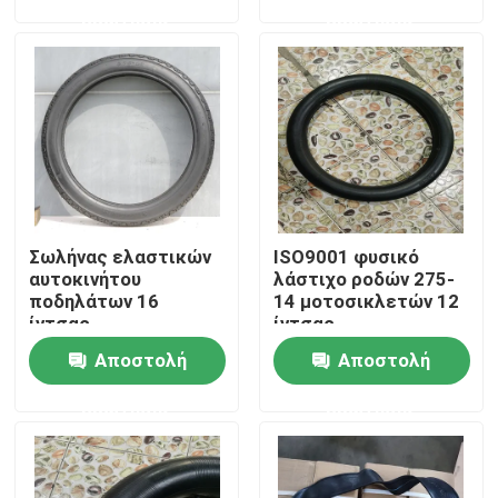
ερώτησης
ερώτησης
Γύρος εργοστασίων
Ποιοτικός έλεγχος
επαφή
Σωλήνας ελαστικών
ISO9001 φυσικό
Νέα
αυτοκινήτου
λάστιχο ροδών 275-
ποδηλάτων 16
14 μοτοσικλετών 12
ίντσας
ίντσας
Όλες οι περιπτώσεις
Αποστολή
Αποστολή
ερώτησης
ερώτησης
Ρόδα σωλήνων μοτοσικλετών
Ρόδα μοτοσικλετών οδών