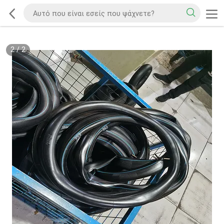
2
/
2