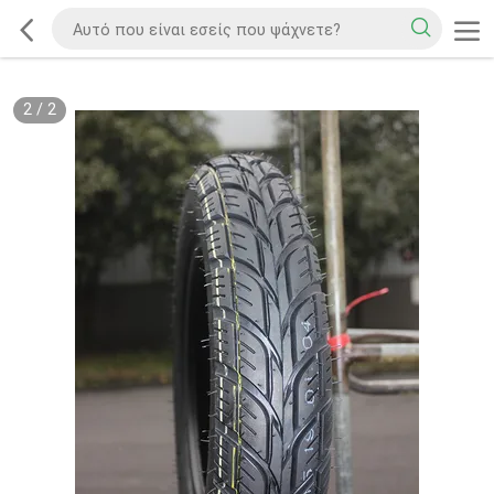
2
/
2