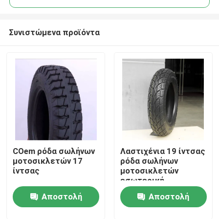
Συνιστώμενα προϊόντα
COem ρόδα σωλήνων
Λαστιχένια 19 ίντσας
Αρχική Σελίδα
μοτοσικλετών 17
ρόδα σωλήνων
ίντσας
μοτοσικλετών
εσωτερική
Προϊόντα
Αποστολή
Αποστολή
Σχετικά με εμάς
ερώτησης
ερώτησης