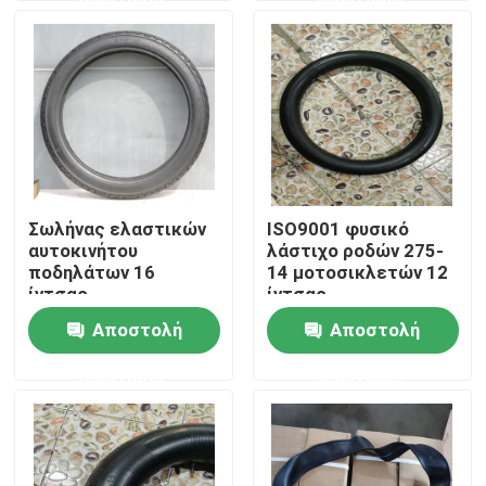
Γύρος εργοστασίων
Ποιοτικός έλεγχος
επαφή
Σωλήνας ελαστικών
ISO9001 φυσικό
αυτοκινήτου
λάστιχο ροδών 275-
Νέα
ποδηλάτων 16
14 μοτοσικλετών 12
ίντσας
ίντσας
Αποστολή
Αποστολή
Όλες οι περιπτώσεις
ερώτησης
ερώτησης
Ρόδα σωλήνων μοτοσικλετών
Ρόδα μοτοσικλετών οδών