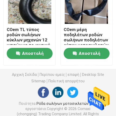
Από τη ρόδα οδικών μοτοσικλετών
COem TL τύπος
COem μέρη
Τρίκυκλη ρόδα
ροδών σωλήνων
ποδηλάτων ροδών
κύκλων μηχανών 12
σωλήνων ποδηλάτων
ιντσών με το φυσικό
ρύπου μοτοσικλετών
Ρόδα μηχανικών δίκυκλων μοτοσικλετών
λάστιχο
12 ιντσών 17 ίντσα
Αποστολή
Αποστολή
Ηλεκτρική ρόδα μοτοσικλετών
ερώτησης
ερώτησης
Αρχική Σελίδα
Περίπου εμείς
επαφή
Desktop Site
Εσωτερικός σωλήνας μοτοσικλετών
Sitemap
Πολιτική απορρήτου
Τρίκυκλος εσωτερικός σωλήνας
Ποιότητα
Ρόδα σωλήνων μοτοσικλετών
Κίνα
εργοστάσιο.Copyright © 2026 Comaxi
(chongqing) Trading Company Limited. All Rights