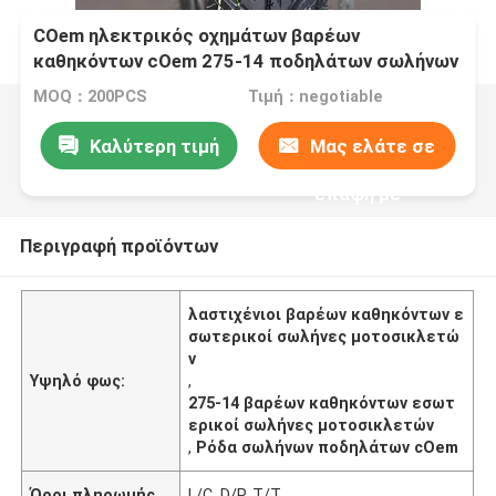
COem ηλεκτρικός οχημάτων βαρέων
καθηκόντων cOem 275-14 ποδηλάτων σωλήνων
μοτοσικλετών εσωτερικός
MOQ：200PCS
Τιμή：negotiable
Καλύτερη τιμή
Μας ελάτε σε
επαφή με
Περιγραφή προϊόντων
λαστιχένιοι βαρέων καθηκόντων ε
σωτερικοί σωλήνες μοτοσικλετώ
ν
Υψηλό φως:
,
275-14 βαρέων καθηκόντων εσωτ
ερικοί σωλήνες μοτοσικλετών
,
Ρόδα σωλήνων ποδηλάτων cOem
Όροι πληρωμής
L/C, D/P, T/T