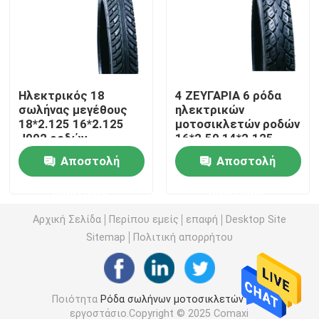
Από τη ρόδα οδικών μοτοσικλετών
Τρίκυκλη ρόδα
Ηλεκτρικός 18
4 ΖΕΥΓΑΡΙΑ 6 ρόδα
σωλήνας μεγέθους
ηλεκτρικών
18*2.125 16*2.125
μοτοσικλετών ροδών
Ρόδα μηχανικών δίκυκλων μοτοσικλετών
J902 ροδών
16*2.50 14*2.125
μοτοσικλετών
J903 μαύρου
Αποστολή
Αποστολή
ίντσας
μοτοσικλετών
Ηλεκτρική ρόδα μοτοσικλετών
ΖΕΥΓΑΡΙΑ Συμβούλιο
ερώτησης
ερώτησης
Πολιτιστικής
Συνεργασίας 3,00 X
Εσωτερικός σωλήνας μοτοσικλετών
Αρχική Σελίδα
Περίπου εμείς
επαφή
Desktop Site
16
Sitemap
Πολιτική απορρήτου
Τρίκυκλος εσωτερικός σωλήνας
Ποιότητα
Ρόδα σωλήνων μοτοσικλετών
Κίνα
εργοστάσιο.Copyright © 2025 Comaxi