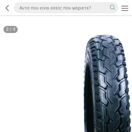
2
/
4