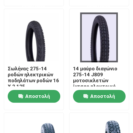
ερώτησης
ερώτησης
Γύρος εργοστασίων
Ποιοτικός έλεγχος
επαφή
Σωλήνας 275-14
14 μαύρο διαγώνιο
Νέα
ροδών ηλεκτρικών
275-14 J809
ποδηλάτων ροδών 16
μοτοσικλετών
X 2,125
ίντσας ηλεκτρικό
Όλες οι περιπτώσεις
μοτοσικλετών
ΛΆΣΤΙΧΟ ροδών
Αποστολή
Αποστολή
ερώτησης
ερώτησης
Ρόδα σωλήνων μοτοσικλετών
Ρόδα μοτοσικλετών οδών