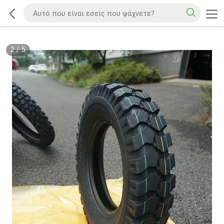
2
/
5