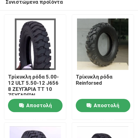
Συνιστώμενα προϊόντα
Τρίκυκλη ρόδα 5.00-
Τρίκυκλη ρόδα
12 ULT 5.50-12 J656
Reinforsed
8 ΖΕΥΓΆΡΙΑ TT 10
ΖΕΥΓΑΡΙΏΝ
Αρχική Σελίδα
πολλαπλάσιες
Αποστολή
Αποστολή
επιθετικές διπλές
αθλητικές ρόδες
Προϊόντα
ερώτησης
ερώτησης
cOem
Σχετικά με εμάς