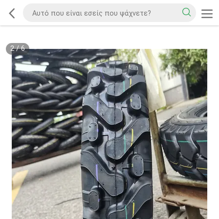
2
/
6