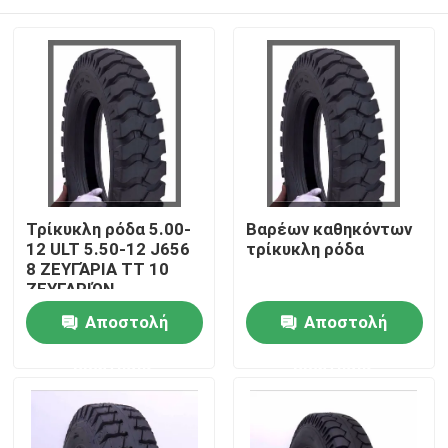
Τρίκυκλη ρόδα 5.00-
Βαρέων καθηκόντων
12 ULT 5.50-12 J656
τρίκυκλη ρόδα
8 ΖΕΥΓΆΡΙΑ TT 10
ΖΕΥΓΑΡΙΏΝ
πολλαπλάσιες
Αρχική Σελίδα
Αποστολή
Αποστολή
επιθετικές διπλές
αθλητικές ρόδες
ερώτησης
ερώτησης
cOem
Προϊόντα
Σχετικά με εμάς